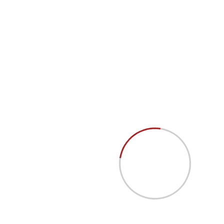
info@example.com
Email Address
14/A, Ping Tower, NYC
Office Address
Comercialização e fabricação de caixilharia em
alumínio e pvc.
Contacte-Nos