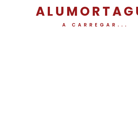
A
L
U
M
O
R
T
A
G
A CARREGAR...
Menu
Sobre
Serviços
Projetos
Noticias
Contactos