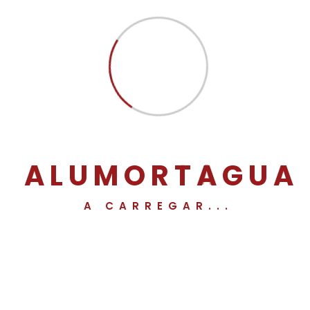
PVC
No Responses
Maio 22, 2022
Produto PVC Serviço Produção e Montagem
A
L
U
M
O
R
T
A
G
U
A
Read More
By
Alumortagua
A CARREGAR...