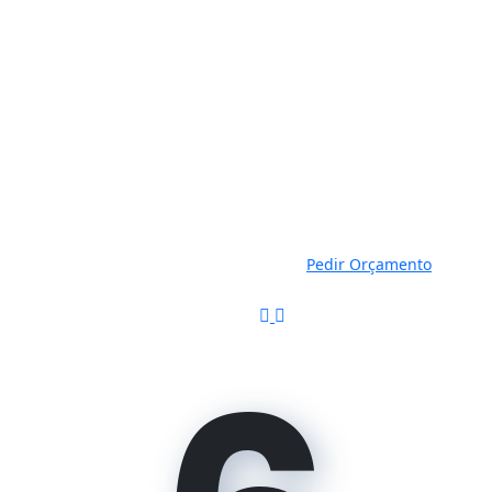
Seg-Sex 9:00-18:00
Send us mail
alumortagua@gmail.com
Phone Number
231 920 715 (Chamada
para a rede fixa nacional)
Pedir Orçamento