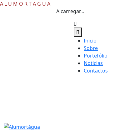
A
L
U
M
O
R
T
A
G
U
A
A carregar...
Inicio
Sobre
Portefólio
Noticias
Contactos
visit our location:
PI de Mortágua – Lt 13
Barril 3450-232 Mortágua
Opening Hours: